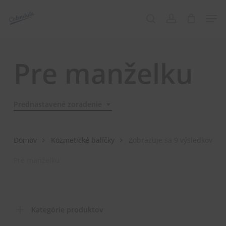
Skip
Menu
Men
to
search
account
main
content
Pre manželku
Prednastavené zoradenie
Domov
Kozmetické balíčky
Zobrazuje sa 9 výsledkov
Pre manželku
Kategórie produktov