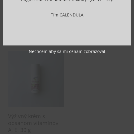
Pleťové mlieko s
Pleťové tonikum s
obsahom výťažku
obsahom výťažku
nechtíka lekárskeho,
nechtíka lekárskeho,
Tím CALENDULA
200 ml
200 ml
€
4.92
s DPH (
€
4.00
€
4.18
s DPH (
€
3.40
bez DPH)
bez DPH)
Nechcem aby sa mi oznam zobrazoval
Pridať Do Košíka
Výživný krém s
obsahom vitamínov
A, E, 30 g