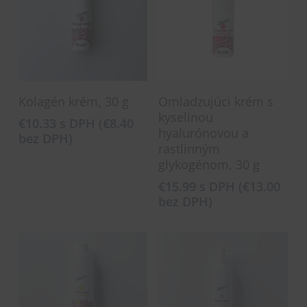
Pridať Do Košíka
Pridať Do Košíka
Kolagén krém, 30 g
Omladzujúci krém s
kyselinou
€
10.33
s DPH (
€
8.40
hyalurónovou a
bez DPH)
rastlinným
glykogénom, 30 g
€
15.99
s DPH (
€
13.00
bez DPH)