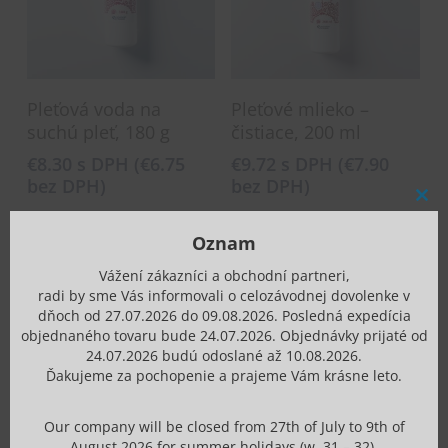
Pridať Do Košíka
Pridať Do Košíka
Pleťová voda na
Pleťové mlieko –
suchú pleť, 180 g
čistiace, 200 ml
€
8.30
s DPH (
€
6.75
€
9.72
s DPH (
€
7.90
bez DPH)
bez DPH)
Clos
this
mod
Oznam
Vážení zákazníci a obchodní partneri,
radi by sme Vás informovali o celozávodnej dovolenke v
dňoch od 27.07.2026 do 09.08.2026. Posledná expedícia
objednaného tovaru bude 24.07.2026. Objednávky prijaté od
24.07.2026 budú odoslané až 10.08.2026.
Ďakujeme za pochopenie a prajeme Vám krásne leto.
Our company will be closed from 27th of July to 9th of
Pridať Do Košíka
Pridať Do Košíka
August 2026 for summer holidays (w. 31 – 32).