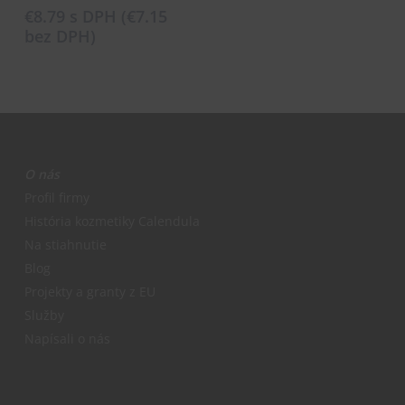
€
8.79
s DPH (
€
7.15
bez DPH)
O nás
Profil firmy
História kozmetiky Calendula
Na stiahnutie
Blog
Projekty a granty z EU
Služby
Napísali o nás