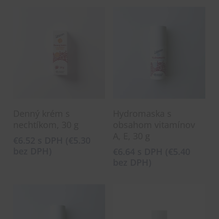
Pridať Do Košíka
Pridať Do Košíka
Denný krém s
Hydromaska s
nechtíkom, 30 g
obsahom vitamínov
A, E, 30 g
€
6.52
s DPH (
€
5.30
bez DPH)
€
6.64
s DPH (
€
5.40
bez DPH)