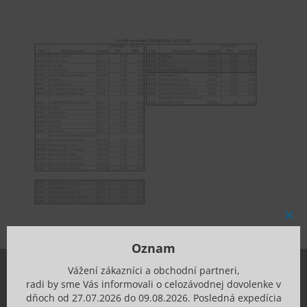
Clos
this
mod
Oznam
Vážení zákazníci a obchodní partneri,
radi by sme Vás informovali o celozávodnej dovolenke v
O nás
dňoch od 27.07.2026 do 09.08.2026. Posledná expedícia