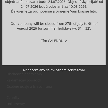
objednaného tovaru bude 24.07.2026. Objednávky prijaté od
Profil firmy
24.07.2026 budú odoslané až 10.08.2026.
História kozmetiky Calendula
Ďakujeme za pochopenie a prajeme Vám krásne leto.
Na stiahnutie
Blog
Our company will be closed from 27th of July to 9th of
Projekty a granty z EU
August 2026 for summer holidays (w. 31 – 32).
Služby
Napísali o nás
Tím CALENDULA
Informácie o nákupe
Nechcem aby sa mi oznam zobrazoval
Obchodné podmienky
Reklamačný poriadok
Osobné údaje a ich ochrana
Cenníky
Dokumenty