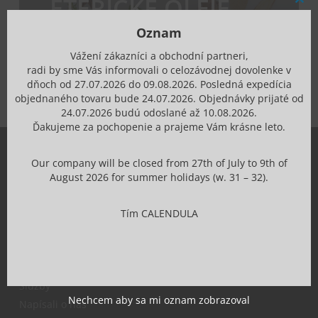
ÉTERICKÉ OLEJE
Clos
this
mod
Oznam
EXTRACTS & ESSENTIAL OILS
Vážení zákazníci a obchodní partneri,
radi by sme Vás informovali o celozávodnej dovolenke v
dňoch od 27.07.2026 do 09.08.2026. Posledná expedícia
objednaného tovaru bude 24.07.2026. Objednávky prijaté od
24.07.2026 budú odoslané až 10.08.2026.
Ďakujeme za pochopenie a prajeme Vám krásne leto.
Our company will be closed from 27th of July to 9th of
O nás
August 2026 for summer holidays (w. 31 – 32).
Profil firmy
História kozmetiky Calendula
Tím CALENDULA
Na stiahnutie
Blog
Projekty a granty z EU
Služby
Nechcem aby sa mi oznam zobrazoval
Napísali o nás