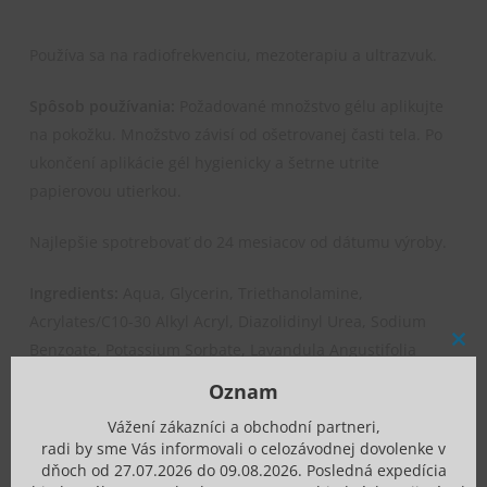
Používa sa na radiofrekvenciu, mezoterapiu a ultrazvuk.
Spôsob používania:
Požadované množstvo gélu aplikujte
na pokožku. Množstvo závisí od ošetrovanej časti tela. Po
ukončení aplikácie gél hygienicky a šetrne utrite
papierovou utierkou.
Najlepšie spotrebovať do 24 mesiacov od dátumu výroby.
Ingredients:
Aqua, Glycerin, Triethanolamine,
Acrylates/C10-30 Alkyl Acryl, Diazolidinyl Urea, Sodium
Benzoate, Potassium Sorbate, Lavandula Angustifolia
Clos
this
/Lavender/Flower Oil.
mod
Oznam
Vážení zákazníci a obchodní partneri,
radi by sme Vás informovali o celozávodnej dovolenke v
dňoch od 27.07.2026 do 09.08.2026. Posledná expedícia