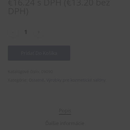
€
16.24
s DPH (
€
13.20
bez
DPH)
Pridať Do Košíka
Katalógové číslo:
09090
Kategórie:
Ostatné
,
Výrobky pre kozmetické salóny
Popis
Ďalšie informácie