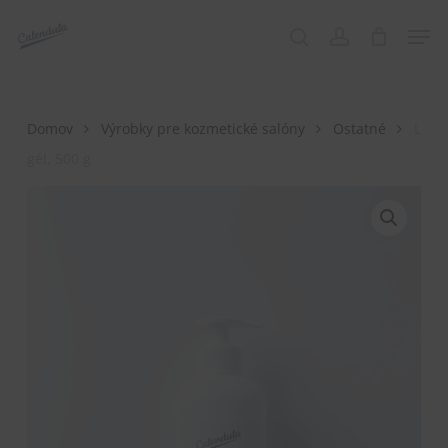
Skip
Menu
Men
to
search
account
main
content
Domov
Výrobky pre kozmetické salóny
Ostatné
L
gél, 500 g