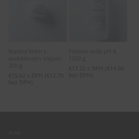
Pridať Do Košíka
Pridať Do Košíka
Mastný krém s
Pleťová voda pH 4,
avokádovým olejom,
1000 g
200 g
€
17.22
s DPH (
€
14.00
bez DPH)
€
15.62
s DPH (
€
12.70
bez DPH)
O nás