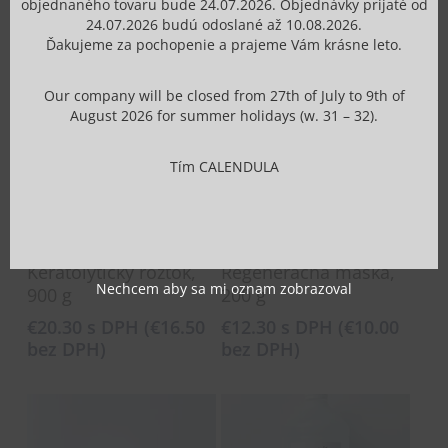
objednaného tovaru bude 24.07.2026. Objednávky prijaté od
Súvisiace produkty
24.07.2026 budú odoslané až 10.08.2026.
Ďakujeme za pochopenie a prajeme Vám krásne leto.
Our company will be closed from 27th of July to 9th of
August 2026 for summer holidays (w. 31 – 32).
Tím CALENDULA
Pridať Do Košíka
Pridať Do Košíka
Keratolytický roztok,
Regeneračná maska,
Nechcem aby sa mi oznam zobrazoval
900 g
200 g
€
20.30
s DPH (
€
16.50
€
12.30
s DPH (
€
10.00
bez DPH)
bez DPH)