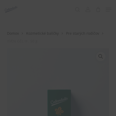
Skip
Menu
Men
to
search
account
main
content
Domov
Kozmetické balíčky
Pre starých rodičov
YVEN GÉL H , 50 g