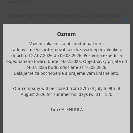
nevyhnutné.
Najlepšie spotrebovať do 18 mesiacov od dátumu výroby.
Clos
this
Ingrediets:
Aqua, Alcohol, Aesculus Hippocastanum Seed
mod
Oznam
Extract, Mentha Piperita Extract, Glycerin,
Vážení zákazníci a obchodní partneri,
Triethanolamine, Carbomer, Menthol, Camphor, Parfum,
radi by sme Vás informovali o celozávodnej dovolenke v
Amyl Cinnamal, Anethole, Benzyl Benzoate, Benzyl
dňoch od 27.07.2026 do 09.08.2026. Posledná expedícia
Salicylate, Citronellol, Eucalyptus Globulus Oil, Geraniol,
objednaného tovaru bude 24.07.2026. Objednávky prijaté od
24.07.2026 budú odoslané až 10.08.2026.
Hexyl Cinnamal, Hydroxycitronellal, Limonene, Linalyl
Ďakujeme za pochopenie a prajeme Vám krásne leto.
Acetate, Terpineol, Sodium Heparin
Our company will be closed from 27th of July to 9th of
August 2026 for summer holidays (w. 31 – 32).
Tím CALENDULA