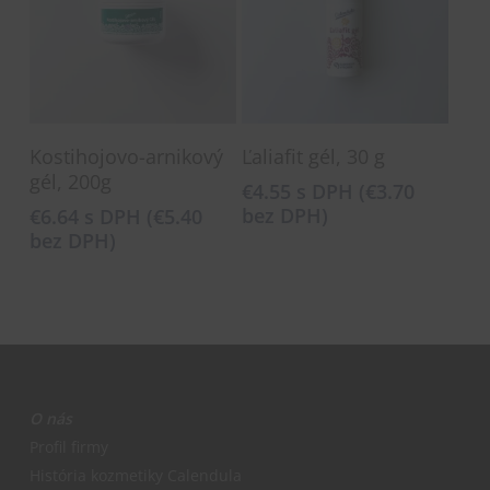
Pridať Do Košíka
Pridať Do Košíka
Kostihojovo-arnikový
Ľaliafit gél, 30 g
gél, 200g
€
4.55
s DPH (
€
3.70
bez DPH)
€
6.64
s DPH (
€
5.40
bez DPH)
O nás
Profil firmy
História kozmetiky Calendula