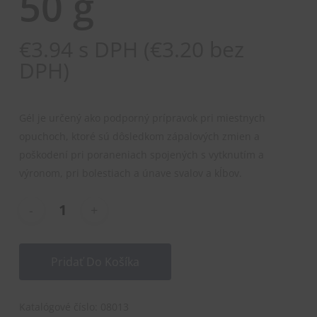
50 g
€
3.94
s DPH (
€
3.20
bez
DPH)
Gél je určený ako podporný prípravok pri miestnych
opuchoch, ktoré sú dôsledkom zápalových zmien a
poškodení pri poraneniach spojených s vytknutím a
výronom, pri bolestiach a únave svalov a kĺbov.
Pridať Do Košíka
Katalógové číslo:
08013