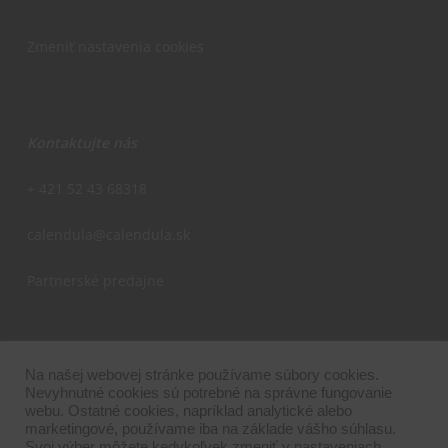
Zmeniť nastavenia cookies
Kontaktujte nás
+ 421 52 43 68318
calendula@calendula.sk
Partnerské predajne
Na našej webovej stránke používame súbory cookies.
Nevyhnutné cookies sú potrebné na správne fungovanie
webu. Ostatné cookies, napríklad analytické alebo
marketingové, používame iba na základe vášho súhlasu.
© 2026 Calendula. I
PUNTINO
Svoj výber môžete kedykoľvek zmeniť v nastaveniach