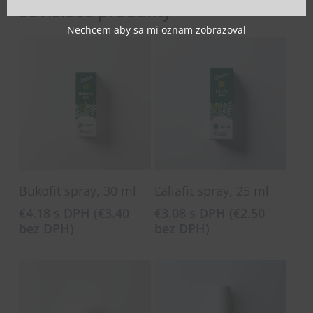
Súvisiace produkty
Nechcem aby sa mi oznam zobrazoval
Pridať Do Košíka
Pridať Do Košíka
Bukofit spray, 30 ml
Ľaliafit spray, 25 ml
€
4.18
s DPH (
€
3.40
€
3.08
s DPH (
€
2.50
bez DPH)
bez DPH)