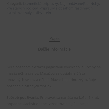
Kategórií:
Kozmetické prípravky
,
Najpredávanejšie
,
Nohy
,
Pre starých rodičov
,
Prípravky s obsahom rastlinných
extraktov
,
Svaly a kĺby
,
Telo
Popis
Ďalšie informácie
Gél s obsahom extraktu pagaštanu konského je určený na
masáž nôh a svalov. Masážou sa dosiahne úľava
unavených svalov a nôh. Prídavok heparínu zvýrazňuje
pôsobenie ostaných zložiek.
Spôsob používania:
Prípravok sa nanáša na kožu 1-krát,
prípadne viackrát denne. Vmasírovanie gélu nie je