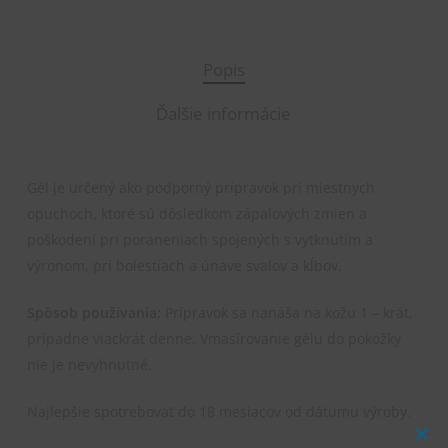
Popis
Ďalšie informácie
Gél je určený ako podporný prípravok pri miestnych
opuchoch, ktoré sú dôsledkom zápalových zmien a
poškodení pri poraneniach spojených s vytknutím a
výronom, pri bolestiach a únave svalov a kĺbov.
Spôsob používania:
Prípravok sa nanáša na kožu 1 – krát,
prípadne viackrát denne. Vmasírovanie gélu do pokožky
nie je nevyhnutné.
Najlepšie spotrebovať do 18 mesiacov od dátumu výroby.
Clos