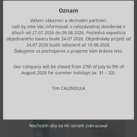
Ingrediets:
Aqua, Alcohol, Aesculus Hippocastanum Seed
this
mod
Oznam
Extract, Mentha Piperita Extract, Glycerin,
Triethanolamine, Carbomer, Menthol, Camphor, Parfum,
Vážení zákazníci a obchodní partneri,
radi by sme Vás informovali o celozávodnej dovolenke v
Amyl Cinnamal, Anethole, Benzyl Benzoate, Benzyl
dňoch od 27.07.2026 do 09.08.2026. Posledná expedícia
Salicylate, Citronellol, Eucalyptus Globulus Oil, Geraniol,
objednaného tovaru bude 24.07.2026. Objednávky prijaté od
Hexyl Cinnamal, Hydroxycitronellal, Limonene, Linalyl
24.07.2026 budú odoslané až 10.08.2026.
Ďakujeme za pochopenie a prajeme Vám krásne leto.
Acetate, Terpineol
Our company will be closed from 27th of July to 9th of
August 2026 for summer holidays (w. 31 – 32).
Súvisiace produkty
Tím CALENDULA
Nechcem aby sa mi oznam zobrazoval