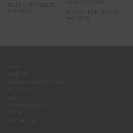
sada, 5×100 ml
€
3.38
s DPH (
€
2.75
bez DPH)
€
29.52
s DPH (
€
24.00
bez DPH)
O nás
Profil firmy
História kozmetiky Calendula
Na stiahnutie
Blog
Projekty a granty z EU
Služby
Napísali o nás