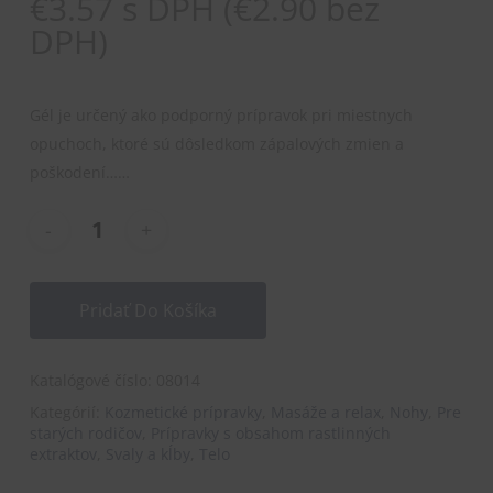
€
3.57
s DPH (
€
2.90
bez
DPH)
Gél je určený ako podporný prípravok pri miestnych
opuchoch, ktoré sú dôsledkom zápalových zmien a
poškodení……
Pridať Do Košíka
Katalógové číslo:
08014
Kategórií:
Kozmetické prípravky
,
Masáže a relax
,
Nohy
,
Pre
starých rodičov
,
Prípravky s obsahom rastlinných
extraktov
,
Svaly a kĺby
,
Telo