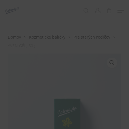
Skip
Menu
Men
to
search
account
main
content
Domov
Kozmetické balíčky
Pre starých rodičov
YVEN GÉL, 50 g