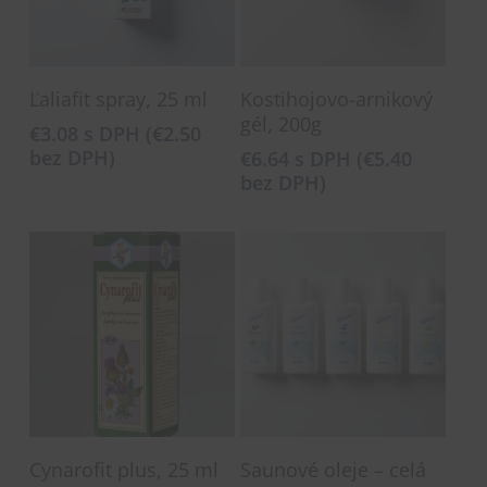
Pridať Do Košíka
Pridať Do Košíka
Ľaliafit spray, 25 ml
Kostihojovo-arnikový
gél, 200g
€
3.08
s DPH (
€
2.50
bez DPH)
€
6.64
s DPH (
€
5.40
bez DPH)
Pridať Do Košíka
Pridať Do Košíka
Cynarofit plus, 25 ml
Saunové oleje – celá