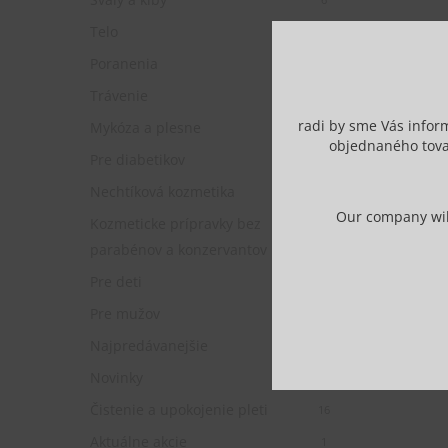
Telo
12
Poranenia
1
Trávenie
2
radi by sme Vás infor
Mykóza a plesne
2
objednaného tova
Pre diabetikov
2
Nechtíková kozmetika
14
Our company will
Kozmeticke prípravky bez
11
parabénov a konzervantov
Pre deti
1
Pre mužov
4
Najpredávanejšie
9
Novinky
4
Čistenie a upokojenie pleti
16
Aktuálne akcie
1