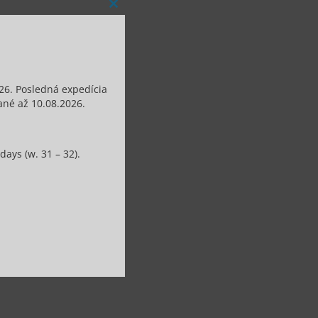
Close
this
module
26. Posledná expedícia
né až 10.08.2026.
ays (w. 31 – 32).