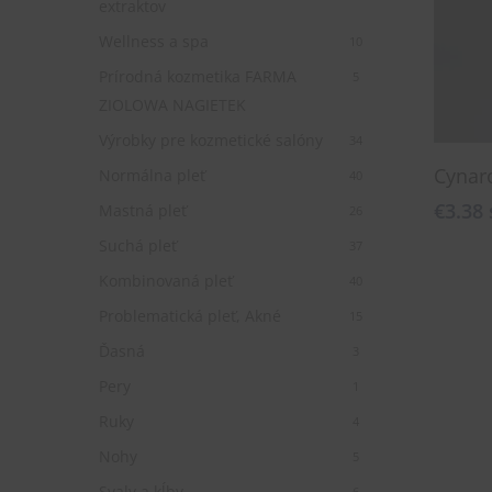
Hit enter to search or ESC to close
extraktov
Wellness a spa
10
Prírodná kozmetika FARMA
5
ZIOLOWA NAGIETEK
Výrobky pre kozmetické salóny
34
Cynaro
Normálna pleť
40
€
3.38
Mastná pleť
26
Suchá pleť
37
Kombinovaná pleť
40
Problematická pleť, Akné
15
Ďasná
3
Pery
1
Ruky
4
Nohy
5
Svaly a kĺby
6