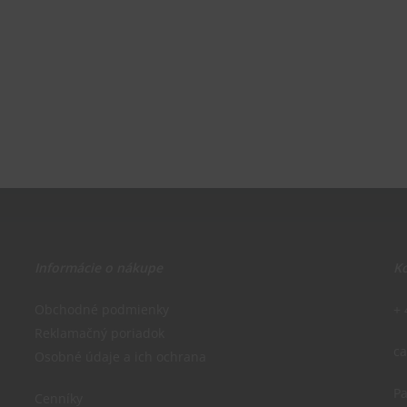
Informácie o nákupe
Ko
Obchodné podmienky
+ 
Reklamačný poriadok
c
Osobné údaje a ich ochrana
Pa
Cenníky