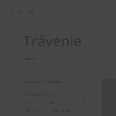
Skip
to
facebook
instagram
email
Domov
O ná
main
content
Trávenie
Domov
Trávenie
Kategórie produktov
Kozmetické balíčky
24
Starostlivosť o pleť
37
Prípravky s obsahom rastlinných
15