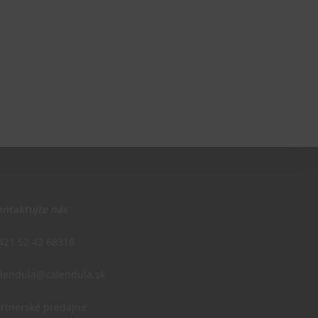
ntaktujte nás
421 52 43 68318
alendula@calendula.sk
rtnerské predajne