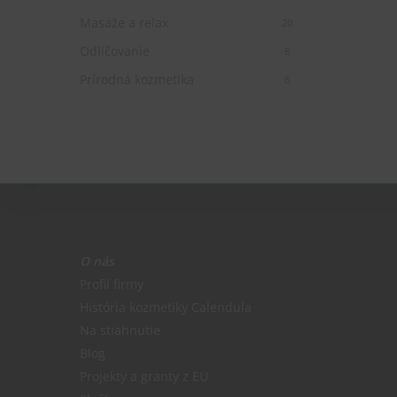
Masáže a relax
20
Odličovanie
8
Prírodná kozmetika
6
O nás
Profil firmy
História kozmetiky Calendula
Na stiahnutie
Blog
Projekty a granty z EU