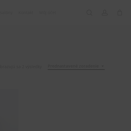
Menu
search
account
salóny
Kontakt
Môj účet
Prednastavené zoradenie
brazujú sa 2 výsledky