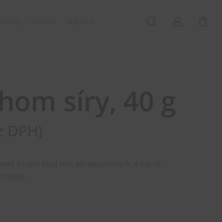
Menu
search
account
salóny
Kontakt
Môj účet
hom síry, 40 g
z DPH)
váre a iných častí tela, pri seboroických, a najmä
h kože. .