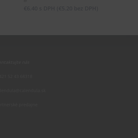
€
6.40
s DPH (
€
5.20
bez DPH)
ntaktujte nás
421 52 43 68318
alendula@calendula.sk
rtnerské predajne