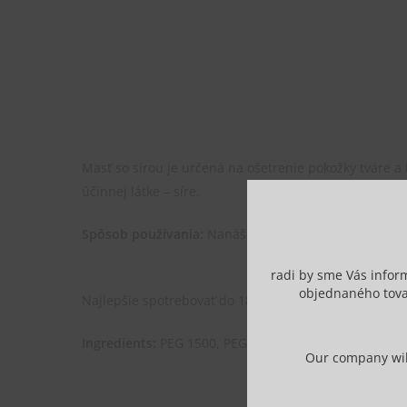
Masť so sírou je určená na ošetrenie pokožky tváre a
účinnej látke – síre.
Spôsob používania:
Nanáša sa rovnomerne v tenkej v
radi by sme Vás infor
objednaného tova
N
ajlepšie spotrebovať do 18 mesiacov od dátumu výr
Ingredients:
PEG 1500, PEG 300, Propylen Glycol, Sulf
Our company will