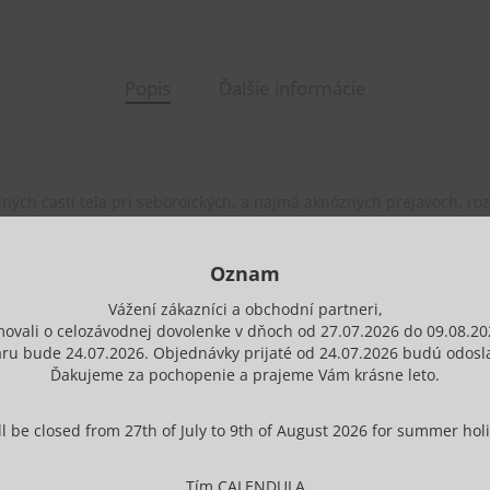
Popis
Ďalšie informácie
 iných častí tela pri seboroických, a najmä aknóznych prejavoch, r
Oznam
rstve, jemne bez tlaku.
Vážení zákazníci a obchodní partneri,
movali o celozávodnej dovolenke v dňoch od 27.07.2026 do 09.08.20
ru bude 24.07.2026. Objednávky prijaté od 24.07.2026 budú odosla
oby.
Ďakujeme za pochopenie a prajeme Vám krásne leto.
ur.
 be closed from 27th of July to 9th of August 2026 for summer holid
Tím CALENDULA