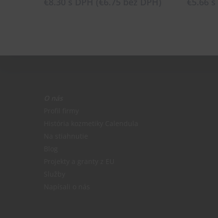
€
8.30
s DPH (
€
6.75
bez DPH)
€
5.66
s
O nás
Profil firmy
História kozmetiky Calendula
Na stiahnutie
Blog
Projekty a granty z EU
Služby
Napísali o nás