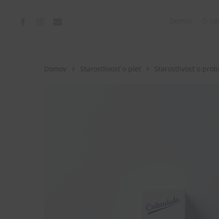
Skip
to
facebook
instagram
email
Domov
O ná
main
content
Domov
Starostlivosť o pleť
Starostlivosť o pro