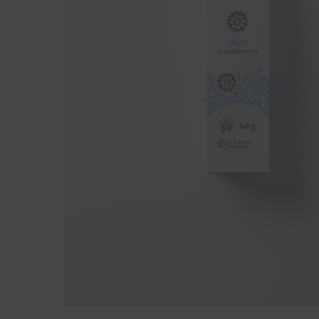
Hit enter to search or ESC to close