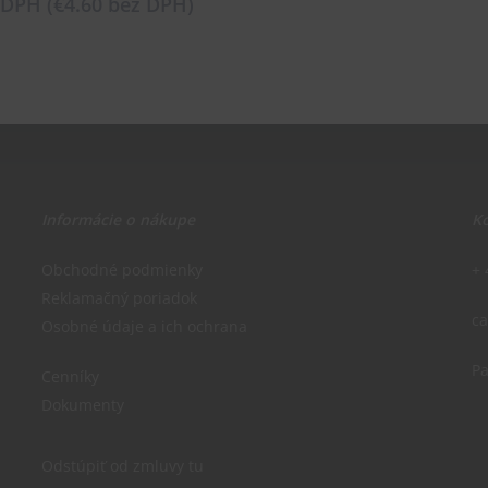
 DPH (
€
4.60
bez DPH)
Informácie o nákupe
Ko
Obchodné podmienky
+ 
Reklamačný poriadok
c
Osobné údaje a ich ochrana
Pa
Cenníky
Dokumenty
Odstúpiť od zmluvy tu