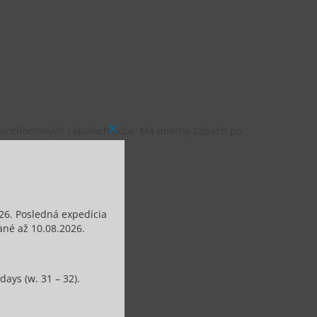
ozaceiformných zápaloch kože.
Má mierny
zápach
po
Close
this
module
26. Posledná expedícia
né až 10.08.2026.
ays (w. 31 – 32).