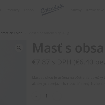
s
Produkty
Eshop
Služby
Kozmetické 
blematickú pleť
Masť s obsahom síry, 40 g
Masť s obsa
€
7.87
s DPH (
€
6.40
be
Masť so sírou je určená na ošetrenie pokožky t
aknóznych prejavoch, rozaceiformných zápaloc