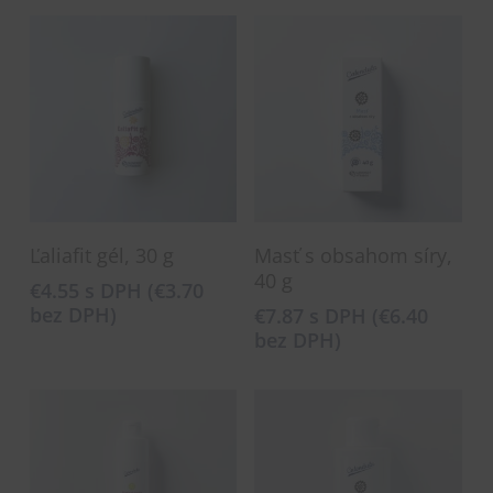
Pridať Do Košíka
Pridať Do Košíka
Ľaliafit gél, 30 g
Masť s obsahom síry,
40 g
€
4.55
s DPH (
€
3.70
bez DPH)
€
7.87
s DPH (
€
6.40
bez DPH)