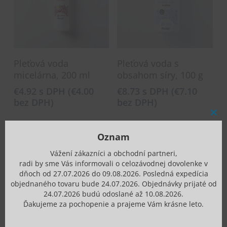
Pridať Do Košíka
Pridať Do Košíka
Pleťová voda
Pleťová voda s
micelárna, 200 ml
obsahom síry, 100 g
€
4.92
s DPH (
€
4.00
€
8.73
s DPH (
€
7.10
bez DPH)
bez DPH)
Clos
this
mod
Oznam
Vážení zákazníci a obchodní partneri,
radi by sme Vás informovali o celozávodnej dovolenke v
dňoch od 27.07.2026 do 09.08.2026. Posledná expedícia
objednaného tovaru bude 24.07.2026. Objednávky prijaté od
24.07.2026 budú odoslané až 10.08.2026.
Ďakujeme za pochopenie a prajeme Vám krásne leto.