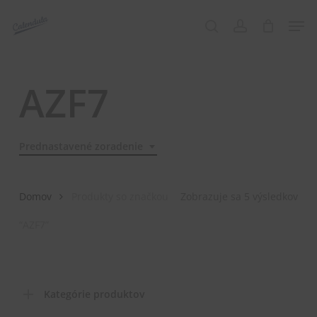
Skip
Menu
Men
to
search
account
main
content
AZF7
Prednastavené zoradenie
Domov
Produkty so značkou
Zobrazuje sa 5 výsledkov
“AZF7”
Kategórie produktov