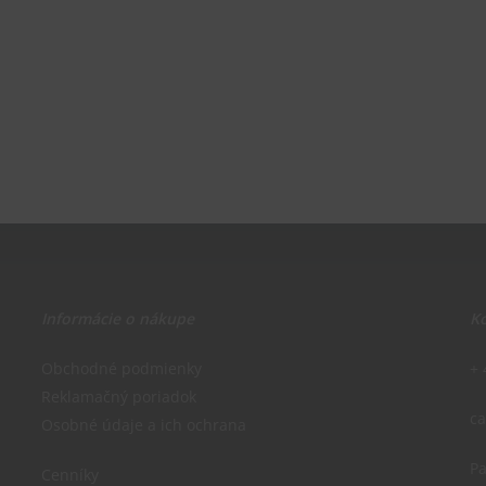
Informácie o nákupe
Ko
Obchodné podmienky
+ 
Reklamačný poriadok
c
Osobné údaje a ich ochrana
Pa
Cenníky