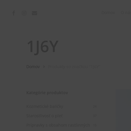
Skip
to
facebook
instagram
email
Domov
O ná
main
content
1J6Y
Domov
Produkty so značkou “1J6Y”
Kategórie produktov
Kozmetické balíčky
24
Starostlivosť o pleť
37
Prípravky s obsahom rastlinných
15