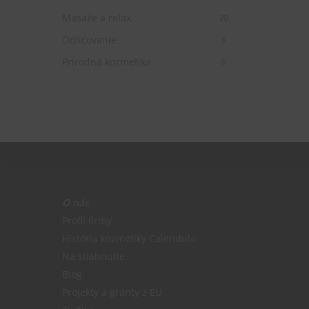
Masáže a relax
20
Odličovanie
8
Prírodná kozmetika
6
O nás
Profil firmy
História kozmetiky Calendula
Na stiahnutie
Blog
Projekty a granty z EU