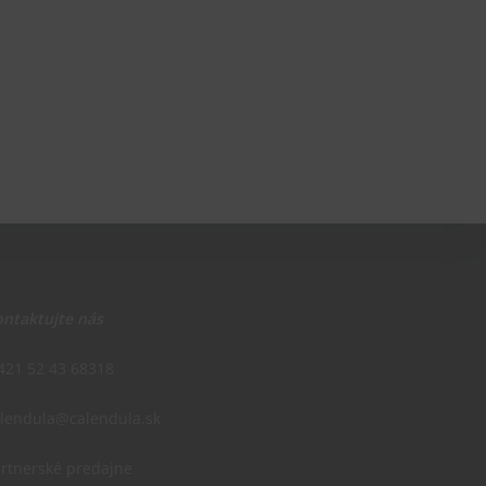
ntaktujte nás
421 52 43 68318
alendula@calendula.sk
rtnerské predajne