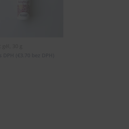
Pridať Do Košíka
t gél, 30 g
s DPH (
€
3.70
bez DPH)