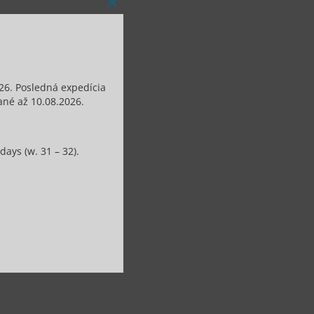
Close
this
module
26. Posledná expedícia
né až 10.08.2026.
ays (w. 31 – 32).