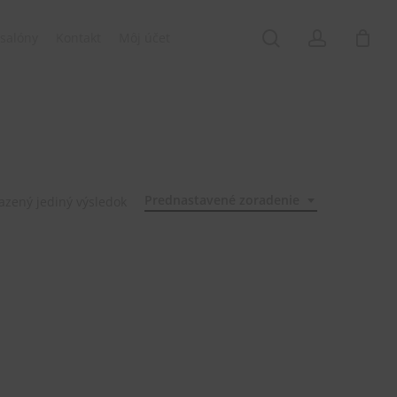
Menu
search
account
salóny
Kontakt
Môj účet
Prednastavené zoradenie
azený jediný výsledok