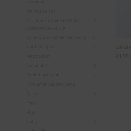
Hit enter to search or ESC to close
extraktov
Wellness a spa
10
Prírodná kozmetika FARMA
5
ZIOLOWA NAGIETEK
Výrobky pre kozmetické salóny
34
Ľaliafi
Normálna pleť
40
€
4.55
Mastná pleť
26
Suchá pleť
37
Kombinovaná pleť
40
Problematická pleť, Akné
15
Ďasná
3
Pery
1
Ruky
4
Nohy
5
Svaly a kĺby
6