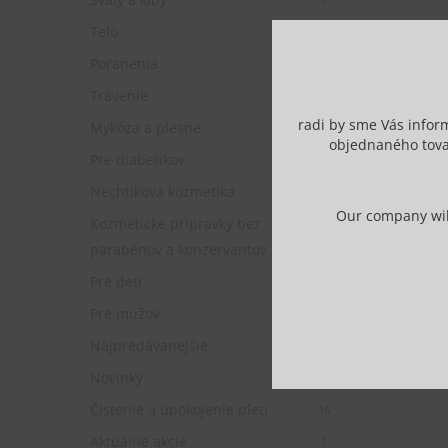
Telo
12
Poranenia
1
Trávenie
2
radi by sme Vás infor
Mykóza a plesne
2
objednaného tova
Pre diabetikov
2
Nechtíková kozmetika
14
Our company will
Kozmeticke prípravky bez
11
parabénov a konzervantov
Pre deti
1
Pre mužov
4
Najpredávanejšie
9
Novinky
4
Čistenie a upokojenie pleti
16
Aktuálne akcie
1