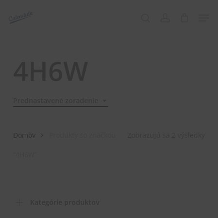
Skip
Menu
Men
to
search
account
main
content
4H6W
Prednastavené zoradenie
Domov
Produkty so značkou
Zobrazujú sa 2 výsledky
“4H6W”
Kategórie produktov