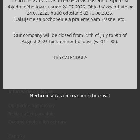
dňoch od 27.07.2026 do 09.08.2026. Posledná expedícia
O nás
objednaného tovaru bude 24.07.2026. Objednávky prijaté od
Profil firmy
24.07.2026 budú odoslané až 10.08.2026.
Ďakujeme za pochopenie a prajeme Vám krásne leto.
História kozmetiky Calendula
Na stiahnutie
Our company will be closed from 27th of July to 9th of
Blog
August 2026 for summer holidays (w. 31 – 32).
Projekty a granty z EU
Služby
Tím CALENDULA
Napísali o nás
Informácie o nákupe
Nechcem aby sa mi oznam zobrazoval
Obchodné podmienky
Reklamačný poriadok
Osobné údaje a ich ochrana
Cenníky