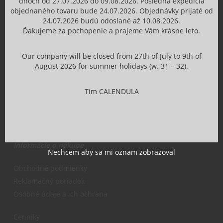
dňoch od 27.07.2026 do 09.08.2026. Posledná expedícia
O nás
objednaného tovaru bude 24.07.2026. Objednávky prijaté od
Profil firmy
24.07.2026 budú odoslané až 10.08.2026.
Ďakujeme za pochopenie a prajeme Vám krásne leto.
História kozmetiky Calendula
Na stiahnutie
Our company will be closed from 27th of July to 9th of
Blog
August 2026 for summer holidays (w. 31 – 32).
Projekty a granty z EU
Služby
Tím CALENDULA
Napísali o nás
Informácie o nákupe
Nechcem aby sa mi oznam zobrazoval
Obchodné podmienky
Reklamačný poriadok
Osobné údaje a ich ochrana
Cenníky