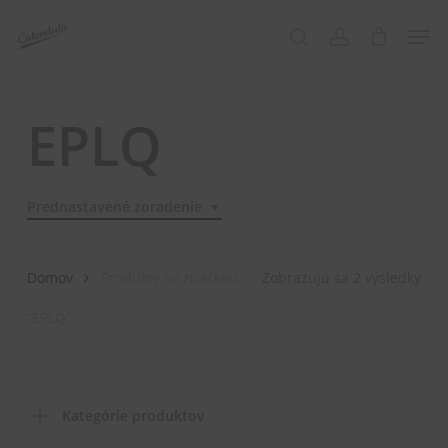
Skip
Menu
Men
to
search
account
main
content
EPLQ
Prednastavené zoradenie
Domov
Produkty so značkou
Zobrazujú sa 2 výsledky
“EPLQ”
Kategórie produktov