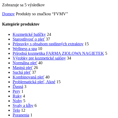
Zobrazuje sa 5 výsledkov
Domov
Produkty so značkou “FVMV”
Kategórie produktov
Kozmetické balíčky
24
Starostlivosť o pleť
37
Prípravky s obsahom rastlinných extraktov
15
Wellness a spa
10
Prírodná kozmetika FARMA ZIOLOWA NAGIETEK
5
Výrobky pre kozmetické salóny
34
Normálna pleť
40
Mastná pleť
26
Suchá pleť
37
Kombinovaná pleť
40
Problematická pleť, Akné
15
Ďasná
3
Pery
1
Ruky
4
Nohy
5
Svaly a kĺby
6
Telo
12
Poranenia
1