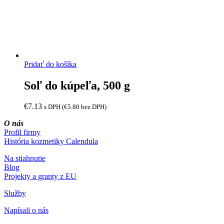
Pridať do košíka
Soľ do kúpeľa, 500 g
€
7.13
s DPH (
€
5.80
bez DPH)
O nás
Profil firmy
História kozmetiky Calendula
Na stiahnutie
Blog
Projekty a granty z EU
Služby
Napísali o nás