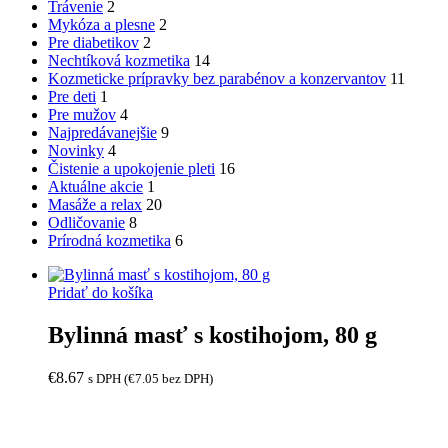
Trávenie
2
Mykóza a plesne
2
Pre diabetikov
2
Nechtíková kozmetika
14
Kozmeticke prípravky bez parabénov a konzervantov
11
Pre deti
1
Pre mužov
4
Najpredávanejšie
9
Novinky
4
Čistenie a upokojenie pleti
16
Aktuálne akcie
1
Masáže a relax
20
Odličovanie
8
Prírodná kozmetika
6
Pridať do košíka
Bylinná masť s kostihojom, 80 g
€
8.67
s DPH (
€
7.05
bez DPH)